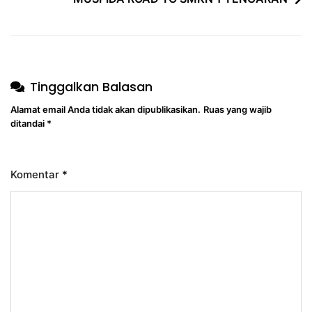
Tinggalkan Balasan
Alamat email Anda tidak akan dipublikasikan.
Ruas yang wajib
ditandai
*
Komentar
*