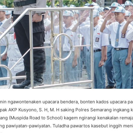
in ngawontenaken upacara bendera, bonten kados upacara pad
ak AKP Kusyono, S. H, M. H saking Polres Semarang ingkang k
ang (Muspida Road to School) kagem ngirangi kenakalan remaja
ing pawiyatan-pawiyatan. Tuladha pawartos kasebut inggih menik