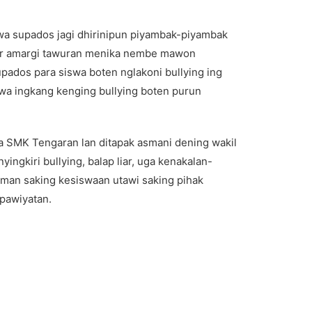
wa supados jagi dhirinipun piyambak-piyambak
ajar amargi tawuran menika nembe mawon
ados para siswa boten nglakoni bullying ing
a ingkang kenging bullying boten purun
wa SMK Tengaran lan ditapak asmani dening wakil
ngkiri bullying, balap liar, uga kenakalan-
uman saking kesiswaan utawi saking pihak
-pawiyatan.