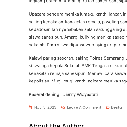
ingkang boten ngurmati guru lan sanes-sanesipu
Upacara bendera menika lumaku kanthi lancar, 
saking kenakalan-kanakalan remaja, piweling s
kedadosan lan nyebabaken salah satunggaling si
siswa sanesipun. Amargi bullying menika saged
sekolah. Para siswa dipunsuwun nyingkiri perkar
Kajawi paring sesorah, saking Polres Semarang 
siswa uga Kepala Sekolah SMK Tengaran. Ikrar uta
kenakalan remaja sanesipun. Menawi para siswa 
kepolisian. Mugi-mugi kanthi adicara menika sag
Kaserat dening : Diarny Widyastuti
Nov 15, 2023
Leave A Comment
Berita
About the Author