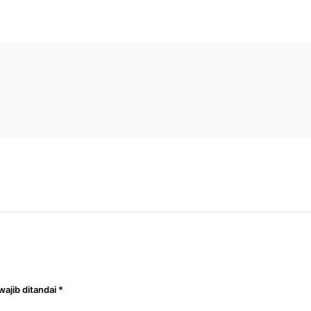
n
wajib ditandai
*