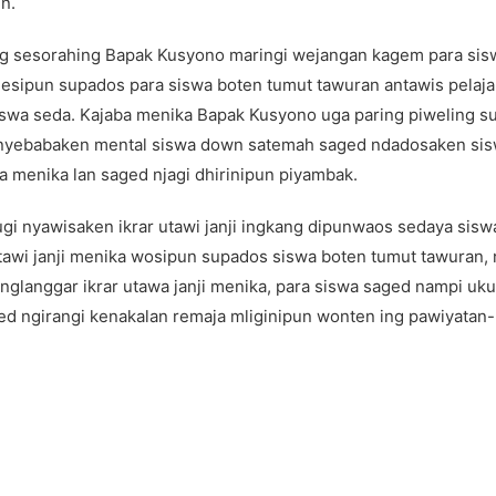
n.
ing sesorahing Bapak Kusyono maringi wejangan kagem para sis
anesipun supados para siswa boten tumut tawuran antawis pel
swa seda. Kajaba menika Bapak Kusyono uga paring piweling sup
 nyebabaken mental siswa down satemah saged ndadosaken sisw
a menika lan saged njagi dhirinipun piyambak.
ugi nyawisaken ikrar utawi janji ingkang dipunwaos sedaya sis
wi janji menika wosipun supados siswa boten tumut tawuran, nyi
nglanggar ikrar utawa janji menika, para siswa saged nampi uk
ed ngirangi kenakalan remaja mliginipun wonten ing pawiyatan