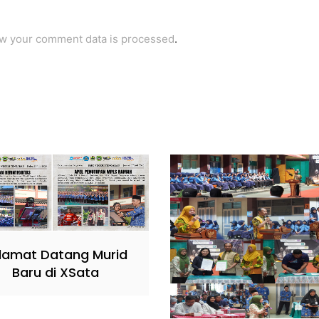
w your comment data is processed
.
lamat Datang Murid
Baru di XSata