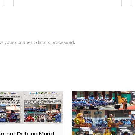
w your comment data is processed
.
lamat Datang Murid