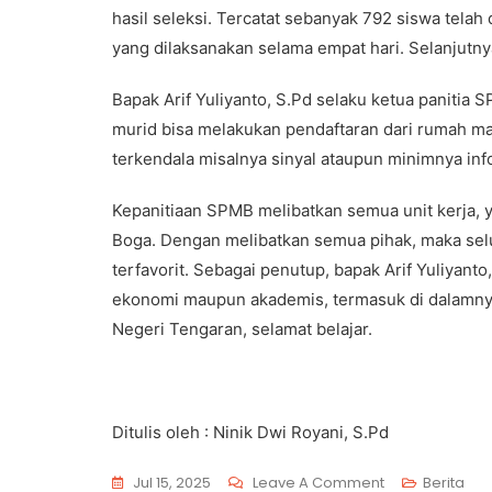
hasil seleksi. Tercatat sebanyak 792 siswa tela
yang dilaksanakan selama empat hari. Selanjutn
Bapak Arif Yuliyanto, S.Pd selaku ketua panit
murid bisa melakukan pendaftaran dari rumah mas
terkendala misalnya sinyal ataupun minimnya inf
Kepanitiaan SPMB melibatkan semua unit kerja, 
Boga. Dengan melibatkan semua pihak, maka selur
terfavorit. Sebagai penutup, bapak Arif Yuliy
ekonomi maupun akademis, termasuk di dalamnya
Negeri Tengaran, selamat belajar.
Ditulis oleh : Ninik Dwi Royani, S.Pd
Jul 15, 2025
Leave A Comment
Berita