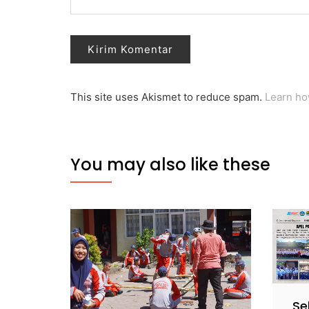
This site uses Akismet to reduce spam.
Learn ho
You may also like these
Se