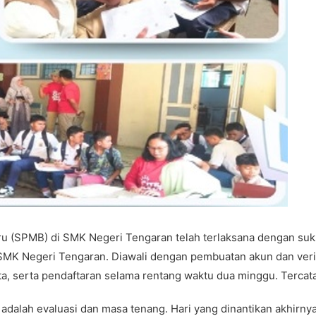
u (SPMB) di SMK Negeri Tengaran telah terlaksana dengan sukse
SMK Negeri Tengaran. Diawali dengan pembuatan akun dan verifi
ata, serta pendaftaran selama rentang waktu dua minggu. Tercat
i adalah evaluasi dan masa tenang. Hari yang dinantikan akhirn