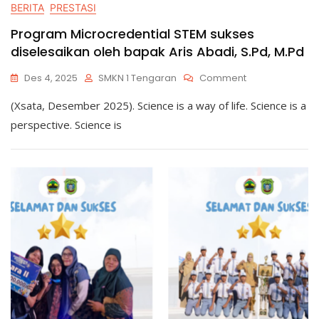
BERITA
PRESTASI
Program Microcredential STEM sukses
diselesaikan oleh bapak Aris Abadi, S.Pd, M.Pd
Des 4, 2025
SMKN 1 Tengaran
Comment
(Xsata, Desember 2025). Science is a way of life. Science is a
perspective. Science is