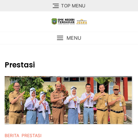
TOP MENU
MENU
Prestasi
BERITA
PRESTASI