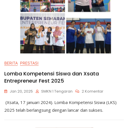
BERITA
PRESTASI
Lomba Kompetensi Siswa dan Xsata
Entrepreneur Fest 2025
Jan 20, 2025
SMKN 1 Tengaran
2 Komentar
(Xsata, 17 januari 2024). Lomba Kompetensi Siswa (LKS)
2025 telah berlangsung dengan lancar dan sukses.