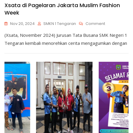
Xsata di Pagelaran Jakarta Muslim Fashion
Week
Nov 20, 2024
SMKN 1 Tengaran
Comment
(Xsata, November 2024) Jurusan Tata Busana SMK Negeri 1
Tengaran kembali menorehkan cerita mengagumkan dengan