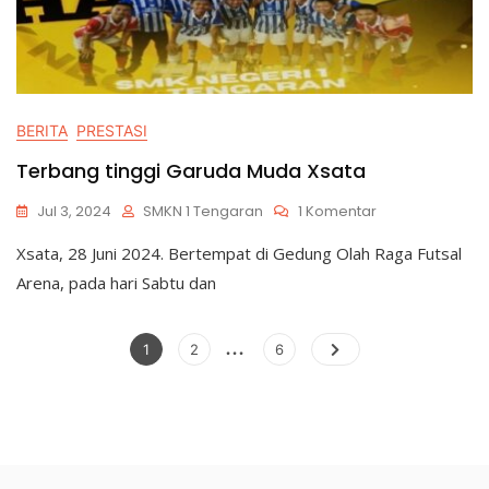
BERITA
PRESTASI
Terbang tinggi Garuda Muda Xsata
Jul 3, 2024
SMKN 1 Tengaran
1 Komentar
Xsata, 28 Juni 2024. Bertempat di Gedung Olah Raga Futsal
Arena, pada hari Sabtu dan
…
1
2
6