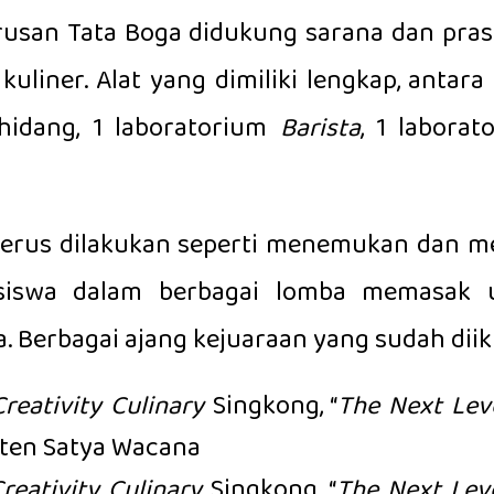
Jurusan Tata Boga didukung sarana dan pr
kuliner. Alat yang dimiliki lengkap, antara
hidang, 1 laboratorium
Barista
, 1 labora
erus dilakukan seperti menemukan dan me
n siswa dalam berbagai lomba memasak
 Berbagai ajang kejuaraan yang sudah diiku
Creativity Culinary
Singkong, “
The Next Lev
isten Satya Wacana
reativity Culinary
Singkong, “
The Next Lev