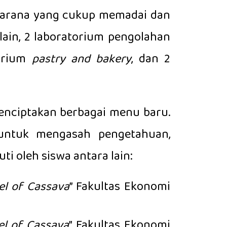
asarana yang cukup memadai dan
 lain, 2 laboratorium pengolahan
torium
pastry and bakery
, dan 2
nciptakan berbagai menu baru.
 untuk mengasah pengetahuan,
ti oleh siswa antara lain:
el of Cassava
” Fakultas Ekonomi
el of Cassava
” Fakultas Ekonomi